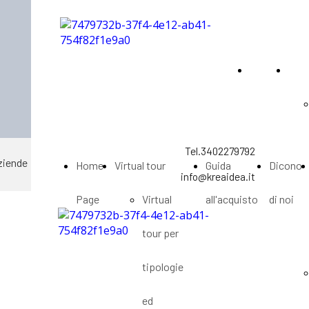
Home
Virt
Page
Tel.3402279792
aziende
Home
Virtual tour
Guida
Dicono
info@kreaidea.it
Page
Virtual
all'acquisto
di noi
tour per
tipologie
ed