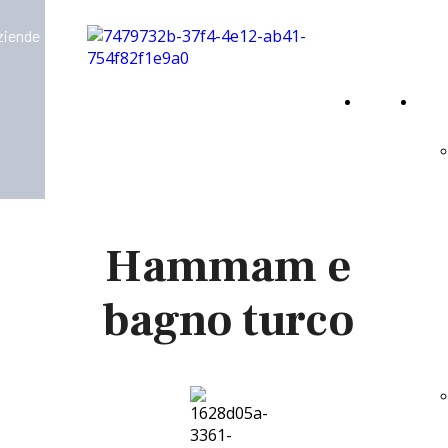
aziende
Home
Virt
Page
Hammam e
bagno turco