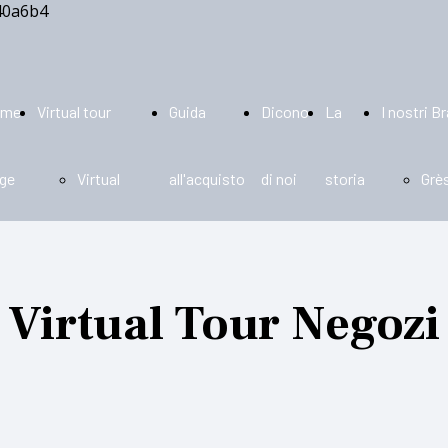
ome
Virtual tour
Guida
Dicono
La
I nostri B
ge
Virtual
all'acquisto
di noi
storia
Grè
tour per
por
Virtual Tour Negozi
tipologie
Cer
ed
Vie
aziende
Mos