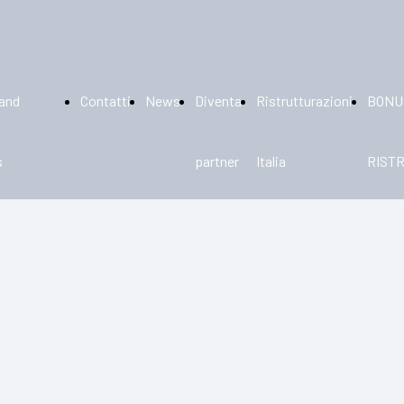
rand
Contatti
News
Diventa
Ristrutturazioni
BONU
s
partner
Italia
RIST
cellanato
110%
amica
trese
aico