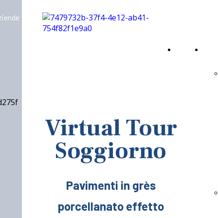
aziende
Home
Virt
Page
Virtual Tour
Soggiorno
Pavimenti in grès
porcellanato effetto