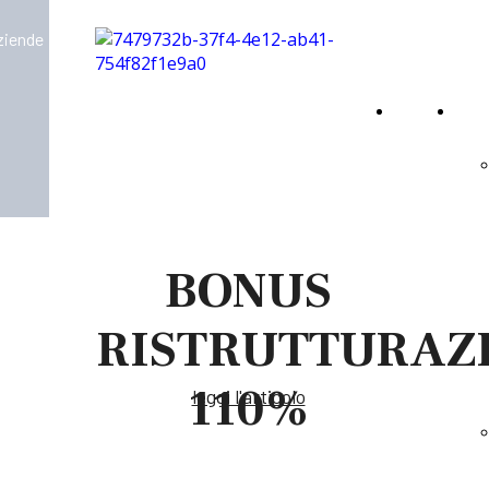
aziende
Home
Virt
Page
BONUS
RISTRUTTURAZ
110%
leggi l'articolo