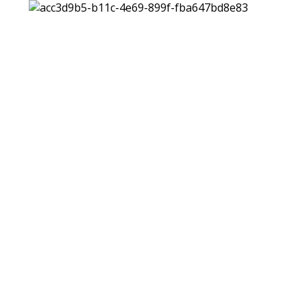
Virtual
Par
tour per
MOB
ambienti
BA
Virtual
PIA
tour per
DOC
prodotti
ACC