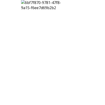
quet
ILI DA
GNO
TTI
CIA
ESSORI