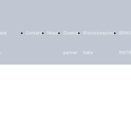
rand
Contatti
News
Diventa
Ristrutturazioni
BONU
s
partner
Italia
RIST
cellanato
110%
amica
trese
aico