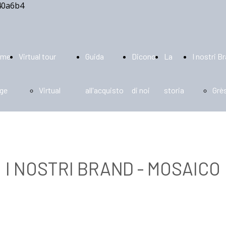
ome
Virtual tour
Guida
Dicono
La
I nostri B
ge
Virtual
all'acquisto
di noi
storia
Grè
tour per
por
tipologie
Cer
I NOSTRI BRAND - MOSAICO
ed
Vie
aziende
Mos