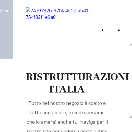
aziende
Home
Virt
Page
RISTRUTTURAZIONI
ITALIA
Tutto nel nostro negozio è scelto e
fatto con amore, quindi speriamo
che lo amerai anche tu. Naviga per il
nostro sito per vedere i nostri ultimi