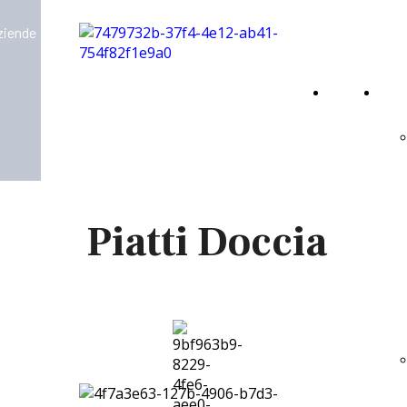
aziende
Home
Virt
Page
Piatti Doccia