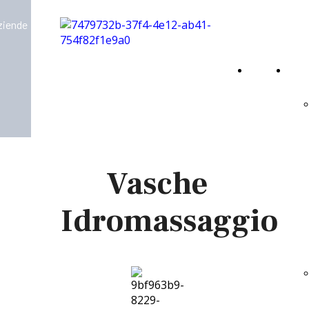
aziende
Home
Virt
Page
Vasche
Idromassaggio